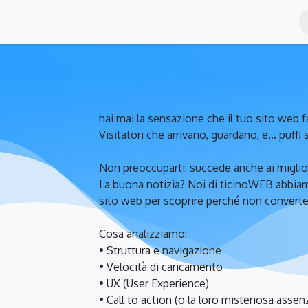
nts
Blog
Contact Us
Shop
hai mai la sensazione che il tuo sito web f
Visitatori che arrivano, guardano, e… puff!
Non preoccuparti: succede anche ai miglior
La buona notizia? Noi di ticinoWEB abbiamo
sito web per scoprire perché non conver
Cosa analizziamo:
• Struttura e navigazione
• Velocità di caricamento
• UX (User Experience)
• Call to action (o la loro misteriosa assen