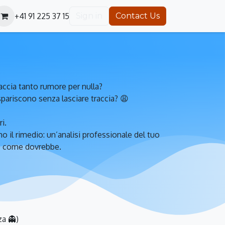
+41 91 225 37 15
Sign in
Contact Us
accia tanto rumore per nulla?
 spariscono senza lasciare traccia? 😩
i.
 il rimedio: un’analisi professionale del tuo
te come dovrebbe.
za 👻)