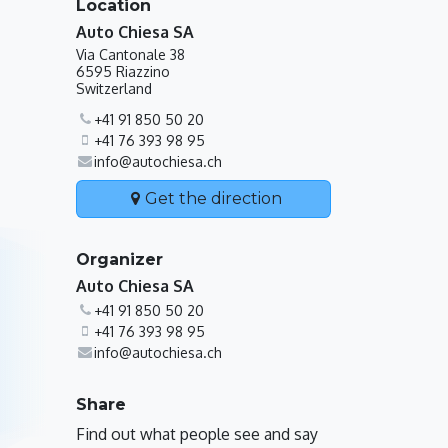
Location
Auto Chiesa SA
Via Cantonale 38
6595 Riazzino
Switzerland
+41 91 850 50 20
+41 76 393 98 95
info@autochiesa.ch
Get the direction
Organizer
Auto Chiesa SA
+41 91 850 50 20
+41 76 393 98 95
info@autochiesa.ch
Share
Find out what people see and say