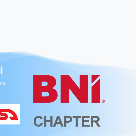
I
sca