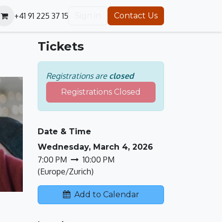
+41 91 225 37 15
Sign in
Contact Us
Tickets
Registrations are
closed
Registrations Closed
Date & Time
Wednesday, March 4, 2026
7:00 PM
10:00 PM
(
Europe/Zurich
)
Add to Calendar