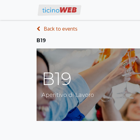
Work with us
Eve
Back to events
B19
B19
Aperitivo di Lavoro