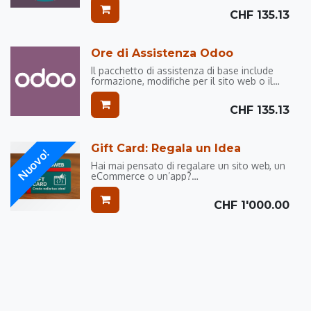
necessaria e che possiamo fornire. Il
CHF
135.13
pacchetto non ha una data di scadenza,
oltre a quella legata all'uso delle ore.
Ore di Assistenza Odoo
Il pacchetto di assistenza di base include
formazione, modifiche per il sito web o il
server, qualsiasi tipo di assistenza
necessaria e che possiamo fornire a
CHF
135.13
ticinoWEB.
Il pacchetto non ha una data di scadenza,
oltre a quella legata all'uso delle ore.
Gift Card: Regala un Idea
Nuovo!
Hai mai pensato di regalare un sito web, un
eCommerce o un’app?
Da oggi è possibile, grazie alla nuova Gift
CHF
1'000.00
Card ticinoWEB!
🎉 Una novità che accende le idee:
Con la Gift Card ticinoWEB puoi fare un
dono davvero speciale: un contributo
concreto per dare vita a un progetto,
un’idea imprenditoriale o semplicemente
per aiutare qualcuno a iniziare la propria
avventura digitale.