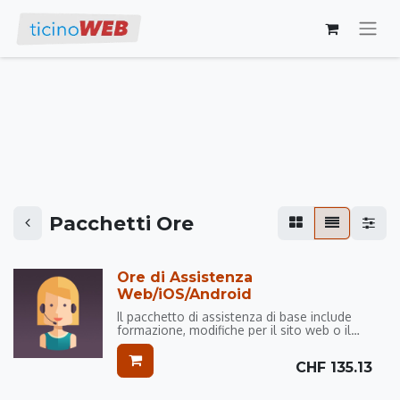
Pacchetti Ore
Ore di Assistenza
Web/iOS/Android
Il pacchetto di assistenza di base include
formazione, modifiche per il sito web o il
server, qualsiasi tipo di assistenza
necessaria e che possiamo fornire. Il
CHF
135.13
pacchetto non ha una data di scadenza,
oltre a quella legata all'uso delle ore.